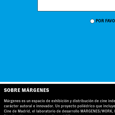
POR FAVO
SOBRE MÁRGENES
Márgenes es un espacio de exhibición y distribución de cine in
carácter autoral e innovador. Un proyecto poliédrico que incluye
Cine de Madrid, el laboratorio de desarrollo MÁRGENES/WORK, l