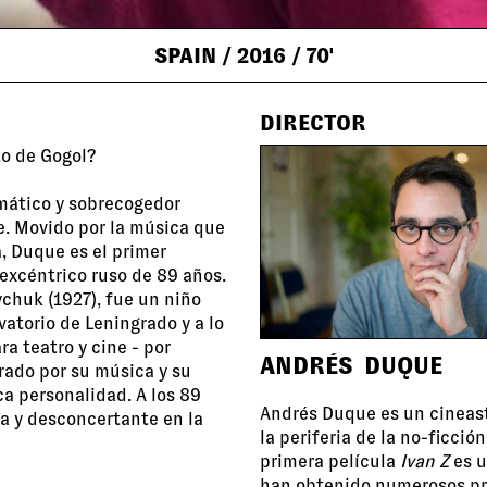
SPAIN
/ 2016
/ 70'
DIRECTOR
to de Gogol?
gmático y sobrecogedor
e. Movido por la música que
, Duque es el primer
 excéntrico ruso de 89 años.
chuk (1927), fue un niño
vatorio de Leningrado y a lo
a teatro y cine - por
ANDRÉS DUQUE
rado por su música y su
ca personalidad. A los 89
Andrés Duque es un cineast
a y desconcertante en la
la periferia de la no-ficci
primera película
Ivan Z
es u
han obtenido numerosos pre