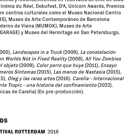
Cinéma du Réel, Dokufest, D'A, Unicorn Awards, Premios
 en centros culturales como el Museo Nacional Centro
RS), Museo de Arte Contemporáneo de Barcelona
derno de Viena (MUMOK), Museo de Arte
ARAGE) y Museo del Hermitage en San Petersburgo,
005),
Landscapes in a Truck
(2006),
La constelación
n Worlds Not in Fixed Reality
(2008),
All You Zombies
el objeto
(2009),
Color perro que huye
(2011),
Ensayo
imeros Síntomas
(2015),
Las manos de Nastasia
(2015),
5),
Oleg y las raras artes
(2016).
Carelia - Internacional
te Tropic - una historia del confinamiento
(2022).
icas de Carelia) (En pre-producción).
RDS
STIVAL ROTTERDAM
2016