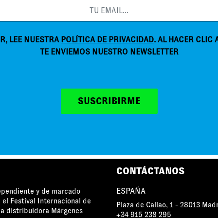
R, LEE NUESTRA
POLÍTICA DE PRIVACIDAD
. AL HACER CLIC
TE ENVIEMOS NUESTRO NEWSLETTER
SUSCRIBIRME
MÁRGENES AGRADECE EL APOYO DE
CONTÁCTANOS
ESPAÑA
dependiente y de marcado
 el Festival Internacional de
Plaza de Callao, 1 - 28013 Mad
a distribuidora Márgenes
+34 915 238 295