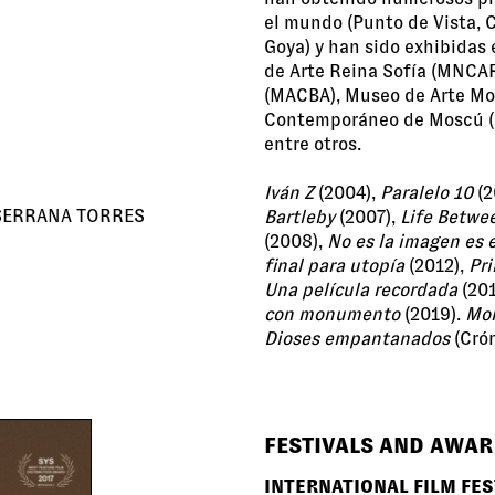
el mundo (Punto de Vista, 
Goya) y han sido exhibidas
de Arte Reina Sofía (MNCA
(MACBA), Museo de Arte Mo
Contemporáneo de Moscú (G
entre otros.
Iván Z
(2004),
Paralelo 10
(2
 SERRANA TORRES
Bartleby
(2007),
Life Betwee
(2008),
No es la imagen es 
final para utopía
(2012),
Pr
Una película recordada
(201
con monumento
(2019).
Mon
Dioses empantanados
(Crón
FESTIVALS AND AWA
INTERNATIONAL FILM FE