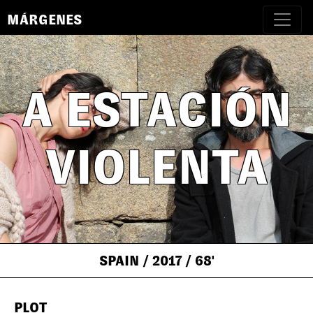
MÁRGENES
A ESTACIÓN
VIOLENTA
SPAIN
/ 2017
/ 68'
PLOT