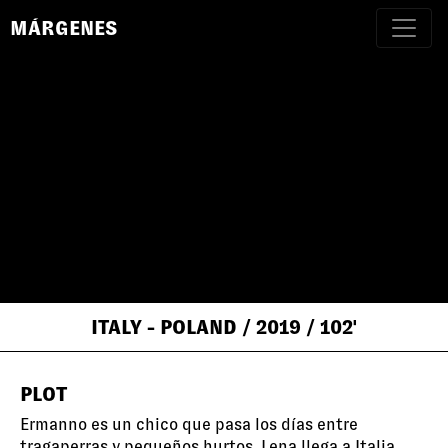
MÁRGENES
ITALY - POLAND
/ 2019
/ 102'
PLOT
Ermanno es un chico que pasa los días entre
tragaperras y pequeños hurtos. Lena llega a Italia