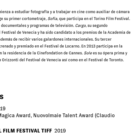
enza a estudiar fotografía y a trabajar en cine como auxiliar de cámara
ige su primer cortometraje,
Sofia
, que participa
en el Torino Film Festival.
, documentales y programas de televisión.
Cargo
, su segundo
 Festival de Venecia y ha sido candidato a los premios de la Academia de
 además de recibir varios galardones internacionales. Su tercer
strenado y premiado en el Festival de Locarno. En 2013 participa en la
n la residencia de la Cinefondation de Cannes.
Sole
es su ópera prima y
 Orizzonti del Festival de Venecia así como en el Festival de Toronto.
S
19
Magica Award, NuovoImaie Talent Award (Claudio
FILM FESTIVAL TIFF
2019