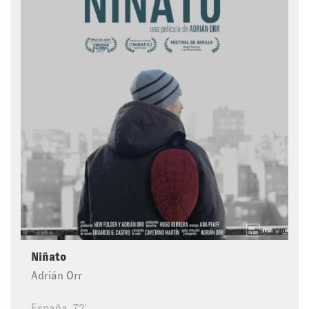
Niñato
Adrián Orr
España, 72'