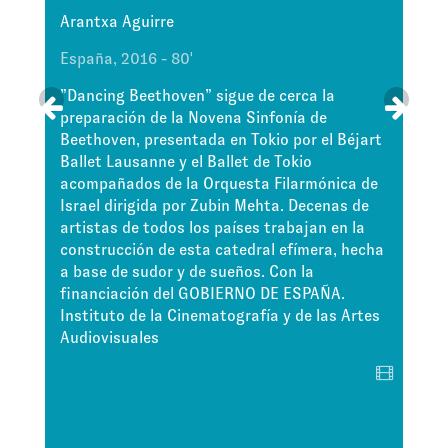
Arantxa Aguirre
M
España, 2016 - 80'
E
”Dancing Beethoven” sigue de cerca la
preparación de la Novena Sinfonía de
N
Beethoven, presentada en Tokio por el Béjart
p
Ballet Lausanne y el Ballet de Tokio
p
acompañados de la Orquesta Filarmónica de
c
Israel dirigida por Zubin Mehta. Decenas de
a
ba
artistas de todos los países trabajan en la
ú
construcción de esta catedral efímera, hecha
r
a base de sudor y de sueños. Con la
C
financiación del GOBIERNO DE ESPAÑA.
R
Instituto de la Cinematografía y de las Artes
A
Audiovisuales
v
p
c