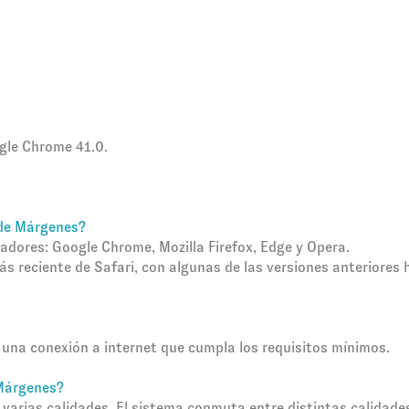
ogle Chrome 41.0.
 de Márgenes?
adores: Google Chrome, Mozilla Firefox, Edge y Opera.
ás reciente de Safari, con algunas de las versiones anteriores
una conexión a internet que cumpla los requisitos mínimos.
 Márgenes?
 varias calidades. El sistema conmuta entre distintas calidad