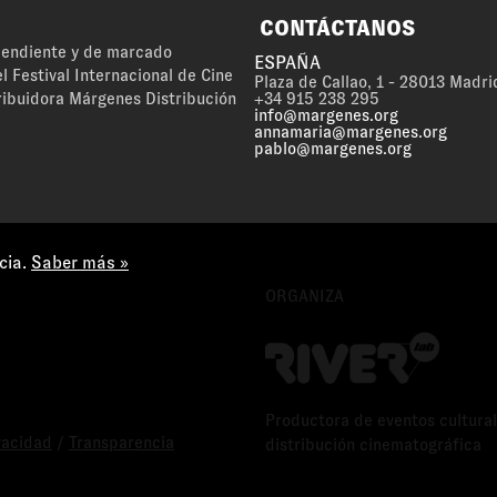
CONTÁCTANOS
ependiente y de marcado
ESPAÑA
l Festival Internacional de Cine
Plaza de Callao, 1 - 28013 Madri
ribuidora Márgenes Distribución
+34 915 238 295
info@margenes.org
annamaria@margenes.org
pablo@margenes.org
cia.
Saber más »
ORGANIZA
Productora de eventos cultural
ivacidad
/
Transparencia
distribución cinematográfica