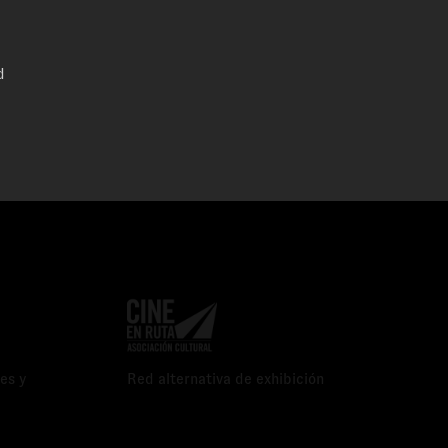
d
es y
Red alternativa de exhibición