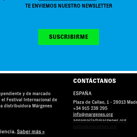
TE ENVIEMOS NUESTRO NEWSLETTER
SUSCRIBIRME
MÁRGENES AGRADECE EL APOYO DE
CONTÁCTANOS
ESPAÑA
dependiente y de marcado
 el Festival Internacional de
Plaza de Callao, 1 - 28013 Mad
a distribuidora Márgenes
+34 915 238 295
info@margenes.org
annamaria@margenes.org
pablo@margenes.org
riencia.
Saber más »