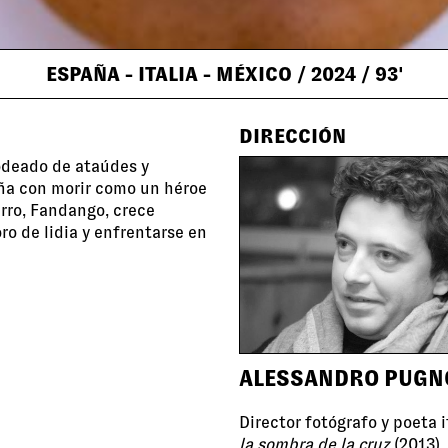
ESPAÑA - ITALIA - MÉXICO
/ 2024
/ 93'
DIRECCIÓN
rodeado de ataúdes y
ña con morir como un héroe
erro, Fandango, crece
ro de lidia y enfrentarse en
ALESSANDRO PUGN
Director fotógrafo y poeta 
la sombra de la cruz
(2013),