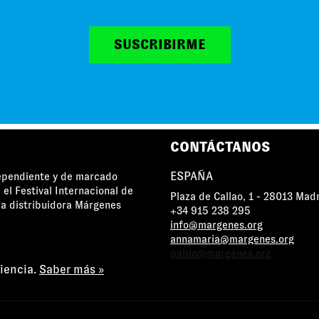
SUSCRIBIRME
MÁRGENES AGRADECE EL APOYO DE
CONTÁCTANOS
ESPAÑA
dependiente y de marcado
 el Festival Internacional de
Plaza de Callao, 1 - 28013 Mad
a distribuidora Márgenes
+34 915 238 295
info@margenes.org
annamaria@margenes.org
pablo@margenes.org
riencia.
Saber más »