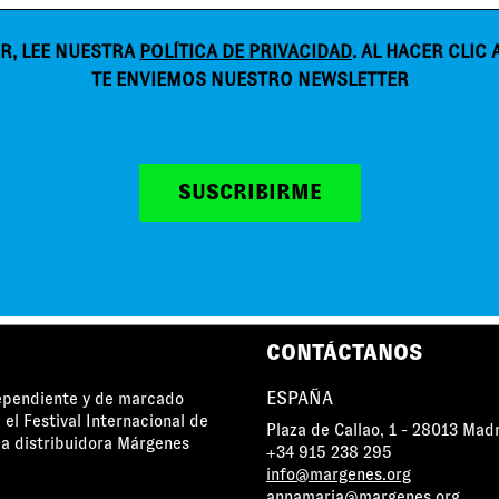
R, LEE NUESTRA
POLÍTICA DE PRIVACIDAD
. AL HACER CLIC
TE ENVIEMOS NUESTRO NEWSLETTER
SUSCRIBIRME
MÁRGENES AGRADECE EL APOYO DE
CONTÁCTANOS
ESPAÑA
dependiente y de marcado
 el Festival Internacional de
Plaza de Callao, 1 - 28013 Mad
a distribuidora Márgenes
+34 915 238 295
info@margenes.org
annamaria@margenes.org