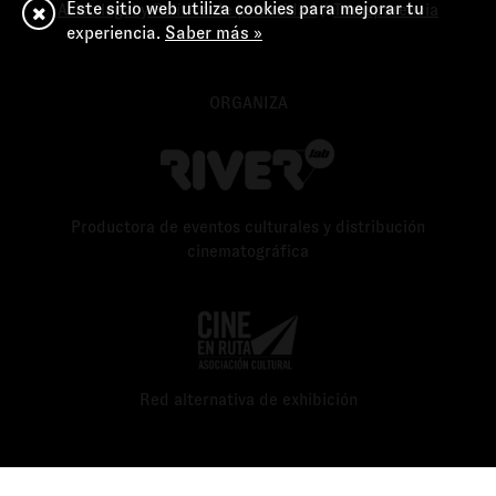
Este sitio web utiliza cookies para mejorar tu
Aviso legal y Política de privacidad
/
Transparencia
experiencia.
Saber más »
ORGANIZA
Productora de eventos culturales y distribución
cinematográfica
Red alternativa de exhibición