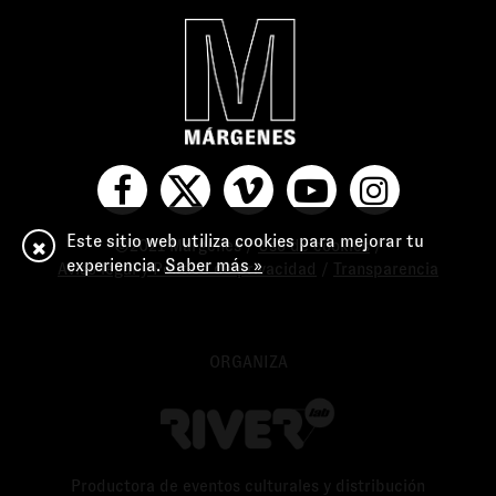
Este sitio web utiliza cookies para mejorar tu
©2021 Márgenes /
Uso de cookies
/
experiencia.
Saber más »
Aviso legal y Política de privacidad
/
Transparencia
ORGANIZA
Productora de eventos culturales y distribución