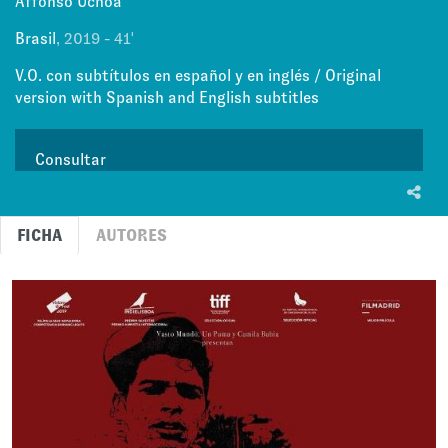
Affonso Uchoa
Brasil
, 2019 - 41'
V.O. con subtítulos en español y en inglés / Original
version with Spanish and English subtitles
Consultar
FICHA
AUTORES