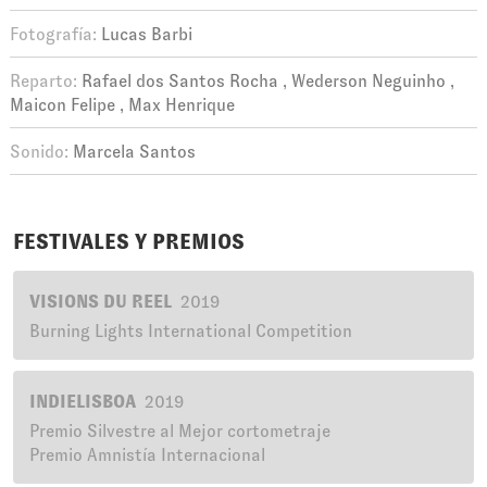
Fotografía:
Lucas Barbi
Reparto:
Rafael dos Santos Rocha
Wederson Neguinho
Maicon Felipe
Max Henrique
Sonido:
Marcela Santos
FESTIVALES Y PREMIOS
VISIONS DU REEL
2019
Burning Lights International Competition
INDIELISBOA
2019
Premio Silvestre al Mejor cortometraje
Premio Amnistía Internacional