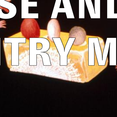
E AN
TRY 