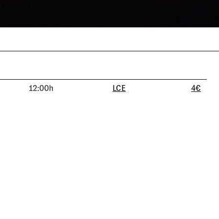
12:00h
LCE
4€