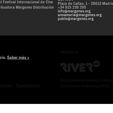
l Festival Internacional de Cine
Plaza de Callao, 1 - 28013 Madri
ribuidora Márgenes Distribución
+34 915 238 295
info@margenes.org
annamaria@margenes.org
pablo@margenes.org
ORGANIZA
cia.
Saber más »
Productora de eventos cultural
ivacidad
/
Transparencia
distribución cinematográfica