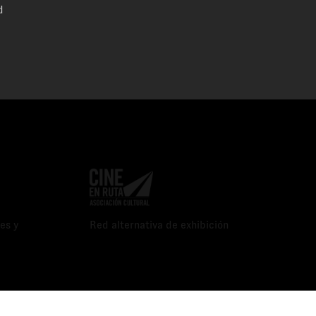
d
es y
Red alternativa de exhibición