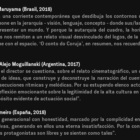
Maruyama (Brasil, 2018)
a una corriente contemporánea que desdibuja los contornos d
pone en la jerarquía - visión, lenguaje, concepto - donde sus/
presentar un mundo. Y porque la autarquía del cuadro, la hor
 nos remiten a un relato visual desvinculado del logos, de la
ine con el espacio. ‘O conto do Coruja’, en resumen, nos recuer
Alejo Moguillanski (Argentina, 2017)
 el director se cuestiona, sobre el relato cinematográfico, un
de ideas, que construye y deconstruye la narración del cuent
ecuciones rítmicas y melódicas. Por su estupendo elenco actoral
flexión emocionante sobre la legitimidad de la alta cultura e
ósito evidente de actuación social”.
meiro (España, 2018)
 generacional con honestidad, marcado por la complicidad ent
vas, generando en ellos una eterna insatisfacción. Por la co
s protagonistas son libres y se sienten como tales”.