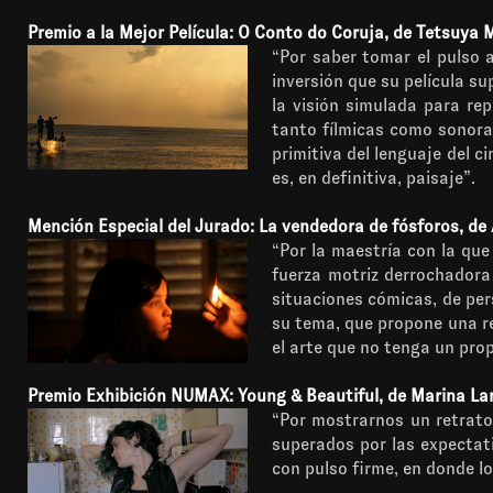
Premio a la Mejor Película: O Conto do Coruja, de Tetsuya 
“Por saber tomar el pulso 
inversión que su película su
la visión simulada para re
tanto fílmicas como sonoras
primitiva del lenguaje del c
es, en definitiva, paisaje”.
Mención Especial del Jurado: La vendedora de fósforos, de 
“Por la maestría con la que
fuerza motriz derrochadora 
situaciones cómicas, de pers
su tema, que propone una re
el arte que no tenga un prop
Premio Exhibición NUMAX: Young & Beautiful, de Marina La
“Por mostrarnos un retrato
superados por las expectati
con pulso firme, en donde lo