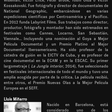
Wiseman, Víctor Erice, Peter Brook, Yoshi Oida o Victor
Kossakovski. Fue fotógrafo y director de documentales de
National Geographic, embarcándose en varias
expediciones científicas por Centroamérica y el Pacífico.
En 2012 funda Labyrint Films. Sus trabajos como director,
productor, fotógrafo y montador han sido estrenados en
festivales como Cannes, Locarno, San Sebastián,
Viennale... Incluyendo una nominación al Goya a Mejor
Película Documental y un Premio Platino al Mejor
Documental Iberoamericano. Ha sido profesor de la
cátedra de guión en la EICTV de Cuba, y es profesor de
cine documental en la ECAM y en la ESCAC. Su primer
largometraje (
La Jungla interior
, 2014), fue seleccionado
en festivales internacionales de todo el mundo y tuvo una
amplia acogida por parte de la crítica. La película recibió,
entre otros, el Premio Nuevas Olas a la Mejor Película
Europea en el SEFF.
Lluís Miñarro
Nacido en Barcelona, está
considerado uno de los