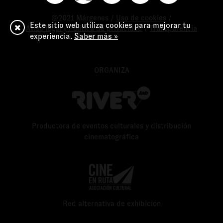
©2021 Márgenes /
Uso de cookies
/
Este sitio web utiliza cookies para mejorar tu
Aviso legal y Política de privacidad
/
Transparencia
experiencia.
Saber más »
ORGANIZA
Productora de eventos culturales y distribución
cinematográfica
Red alternativa de exhibición