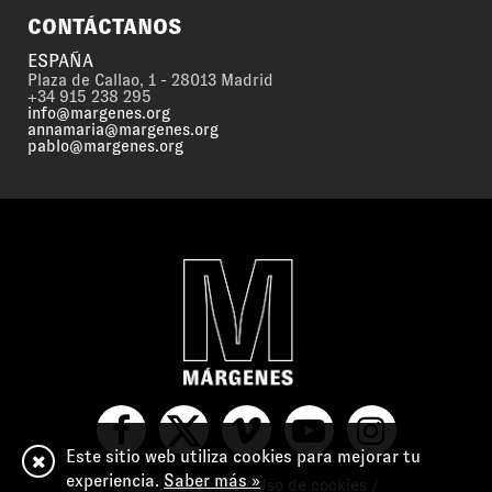
CONTÁCTANOS
ESPAÑA
Plaza de Callao, 1 - 28013 Madrid
+34 915 238 295
info@margenes.org
annamaria@margenes.org
pablo@margenes.org
Este sitio web utiliza cookies para mejorar tu
experiencia.
Saber más »
©2021 Márgenes /
Uso de cookies
/