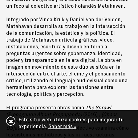
un foco al colectivo artístico holandés Metahaven.
Integrado por Vinca Kruk y Daniel van der Velden,
Metahaven desarrolla su trabajo en la intersección
de la comunicación, la estética y la política. El
trabajo de Metahaven articula gráficas, video,
instalaciones, escritura y diseño en torno a
preguntas urgentes sobre gobernanza, identidad,
poder y transparencia en la era digital. La obra en
imagen en movimiento de este dúo se sitúa en la
intersección entre el arte, el cine y el pensamiento
crítico, utilizando el lenguaje audiovisual como una
herramienta para explorar las tensiones entre
tecnología, política y percepción.
El programa presenta obras como
The Sprawl
(Propaganda About Propaganda)
(2016)
, (Chaos
Este sitio web utiliza cookies para mejorar tu
Theory
(2021) y
The Feeling Sonnets (Transitional
experiencia.
Saber más »
Object)
(2024), en las que el colectivo examina cómo
los sistemas mediáticos y las infraestructuras