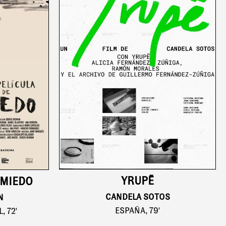
YRUPẼ
 MIEDO
CANDELA SOTOS
N
ESPAÑA, 79'
, 72'