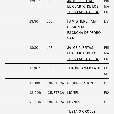
12:00h
LCE
JAIME PUERTAS:
PREM
EL CUARTO DE LOS
MÁRG
TRES ESCRITORIOS
FUTU
13:30h
LCE
I AM WHERE I AM -
LIVE 
SESIÓN DE
ESCUCHA DE PEDRO
SAIZ
13:30h
LCE
JAIME PUERTAS:
PREM
EL CUARTO DE LOS
MÁRG
TRES ESCRITORIOS
FUTU
17:00h
LCE
THE DREAMED PATH
FOCO
SCHA
17:30h
CINETECA
RESURRECTION
OFICI
18:00h
CINETECA
LIONEL
ESCÁ
20:30h
CINETECA
LOYNES
OFICI
TESTA O CROCE?