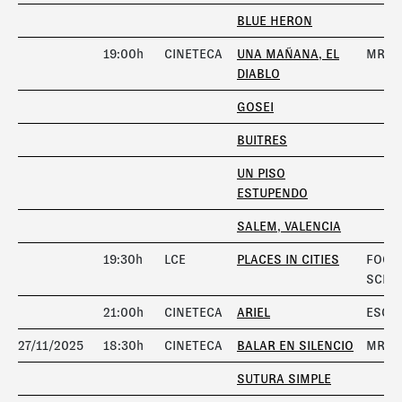
BLUE HERON
19:00h
CINETECA
UNA MAÑANA, EL
MRGE
DIABLO
GOSEI
BUITRES
UN PISO
ESTUPENDO
SALEM, VALENCIA
19:30h
LCE
PLACES IN CITIES
FOCO
SCHA
21:00h
CINETECA
ARIEL
ESCÁ
27/11/2025
18:30h
CINETECA
BALAR EN SILENCIO
MRGE
SUTURA SIMPLE