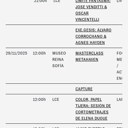
21:00h
LCE
LÍMITE FANTASMA:
LIVE 
JOSE VENDITTI &
OSCAR
VINCENTELLI
EXE.GESIS: ÁLVARO
CORROCHANO &
AGNES HAYDEN
29/11/2025
12:00h
MUSEO
MASTERCLASS
FOCO
REINA
METAHAVEN
META
SOFÍA
/
ACTIV
ENCE
CAPTURE
12:00h
LCE
COLOR, PAPEL
LAFAM
TIJERA: SESIÓN DE
CORTOMETRAJES
DE ELENA DUQUE