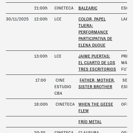
21:00h
CINETECA
BALEARIC
ESCÁ
30/11/2025
12:00h
LCE
COLOR, PAPEL
LAFAM
TIJERA:
PERFORMANCE
PARTICIPATIVA DE
ELENA DUQUE
13:00h
LCE
JAIME PUERTAS:
PREM
EL CUARTO DE LOS
MÁRG
TRES ESCRITORIOS
FUTU
17:00
CINE
FATHER, MOTHER,
SESI
ESTUDIO
SISTER BROTHER
ESPEC
CBA
18:00h
CINETECA
WHEN THE GEESE
OFICI
FLEW
FRÍO METAL
20:30
CINETECA
CLAUSURA
OFICI