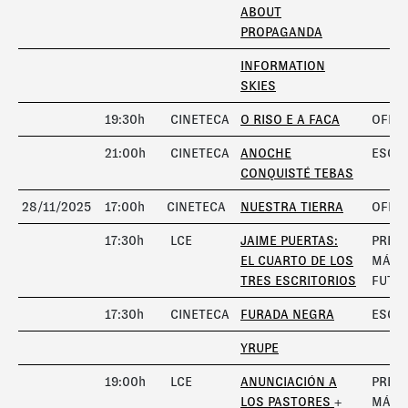
ABOUT
PROPAGANDA
INFORMATION
SKIES
19:30h
CINETECA
O RISO E A FACA
OFICI
21:00h
CINETECA
ANOCHE
ESCÁ
CONQUISTÉ TEBAS
28/11/2025
17:00h
CINETECA
NUESTRA TIERRA
OFICI
17:30h
LCE
JAIME PUERTAS:
PREM
EL CUARTO DE LOS
MÁRG
TRES ESCRITORIOS
FUTU
17:30h
CINETECA
FURADA NEGRA
ESCÁ
YRUPE
19:00h
LCE
ANUNCIACIÓN A
PREM
LOS PASTORES
+
MÁRG