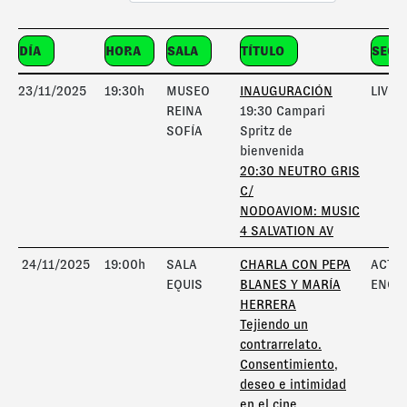
DÍA
HORA
SALA
TÍTULO
SECC
23/11/2025
19:30h
MUSEO
INAUGURACIÓN
LIVE 
REINA
19:30 Campari
SOFÍA
Spritz de
bienvenida
20:30 NEUTRO GRIS
C/
NODOAVIOM:
MUSIC
4 SALVATION AV
24/11/2025
19:00h
SALA
CHARLA CON PEPA
ACTIV
EQUIS
BLANES Y MARÍA
ENCU
HERRERA
Tejiendo un
contrarrelato.
Consentimiento,
deseo e intimidad
en el cine.