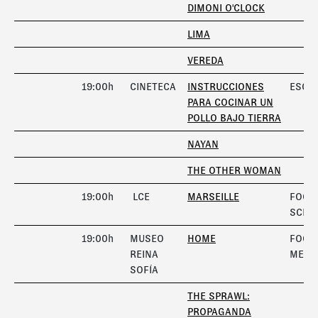
DIMONI O'CLOCK
LIMA
VEREDA
19:00h
CINETECA
INSTRUCCIONES
ESCÁ
PARA COCINAR UN
POLLO BAJO TIERRA
NAYAN
THE OTHER WOMAN
19:00h
LCE
MARSEILLE
FOCO
SCHA
19:00h
MUSEO
HOME
FOCO
REINA
META
SOFÍA
THE SPRAWL:
PROPAGANDA