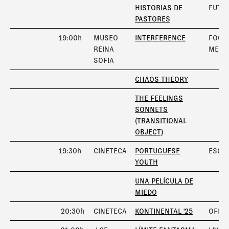
HISTORIAS DE
FUTU
PASTORES
19:00h
MUSEO
INTERFERENCE
FOCO
REINA
META
SOFÍA
CHAOS THEORY
THE FEELINGS
SONNETS
(TRANSITIONAL
OBJECT)
19:30h
CINETECA
PORTUGUESE
ESCÁ
YOUTH
UNA PELÍCULA DE
MIEDO
20:30h
CINETECA
KONTINENTAL '25
OFICI