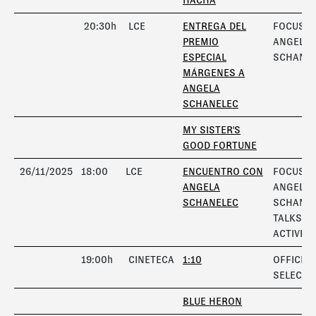
HACHA
20:30h
LCE
ENTREGA DEL
FOCUS
PREMIO
ANGELA
ESPECIAL
SCHANE
MÁRGENES A
ANGELA
SCHANELEC
MY SISTER'S
GOOD FORTUNE
26/11/2025
18:00
LCE
ENCUENTRO CON
FOCUS
ANGELA
ANGELA
SCHANELEC
SCHANEL
TALKS A
ACTIVITI
19:00h
CINETECA
1:10
OFFICIAL
SELECTI
BLUE HERON