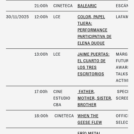
21:00h
CINETECA
BALEARIC
ESCÁNE
30/11/2025
12:00h
LCE
COLOR, PAPEL
LAFAMIL
TIJERA:
PERFORMANCE
PARTICIPATIVA DE
ELENA DUQUE
13:00h
LCE
JAIME PUERTAS:
MÁRGEN
EL CUARTO DE
FUTURA
LOS TRES
AWARD 
ESCRITORIOS
TALKS A
ACTIVITI
17:00h
CINE
FATHER,
SPECIAL
ESTUDIO
MOTHER, SISTER,
SCREENI
CBA
BROTHER
18:00h
CINETECA
WHEN THE
OFFICIAL
GEESE FLEW
SELECTI
FRÍO METAL