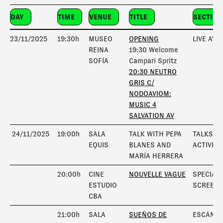
DAY
TIME
VENUE
TITLE
SECTION
23/11/2025
19:30h
MUSEO
OPENING
LIVE AV
REINA
19:30 Welcome
SOFÍA
Campari Spritz
20:30 NEUTRO
GRIS C/
NODOAVIOM:
MUSIC 4
SALVATION AV
24/11/2025
19:00h
SALA
TALK WITH PEPA
TALKS A
EQUIS
BLANES AND
ACTIVITI
MARÍA HERRERA
20:00h
CINE
NOUVELLE VAGUE
SPECIAL
ESTUDIO
SCREENI
CBA
21:00h
SALA
SUEÑOS DE
ESCÁNE