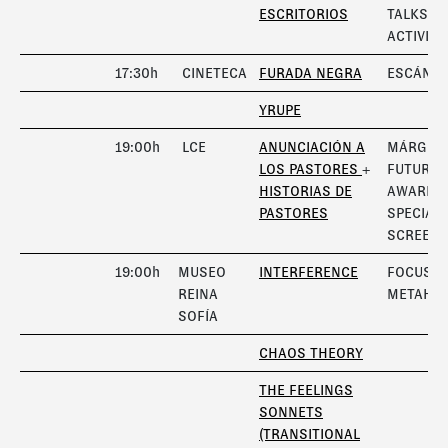
ESCRITORIOS
TALKS A
ACTIVITI
17:30h
CINETECA
FURADA NEGRA
ESCÁNE
YRUPE
19:00h
LCE
ANUNCIACIÓN A
MÁRGEN
LOS PASTORES
+
FUTURA
HISTORIAS DE
AWARD /
PASTORES
SPECIAL
SCREENI
19:00h
MUSEO
INTERFERENCE
FOCUS
REINA
METAHA
SOFÍA
CHAOS THEORY
THE FEELINGS
SONNETS
(TRANSITIONAL