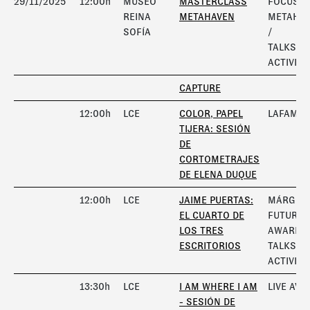
29/11/2025
12:00h
MUSEO
MASTERCLASS
FOCUS
REINA
METAHAVEN
METAHA
SOFÍA
/
TALKS A
ACTIVITI
CAPTURE
12:00h
LCE
COLOR, PAPEL
LAFAMIL
TIJERA: SESIÓN
DE
CORTOMETRAJES
DE ELENA DUQUE
12:00h
LCE
JAIME PUERTAS:
MÁRGEN
EL CUARTO DE
FUTURA
LOS TRES
AWARD 
ESCRITORIOS
TALKS A
ACTIVITI
13:30h
LCE
I AM WHERE I AM
LIVE AV
- SESIÓN DE