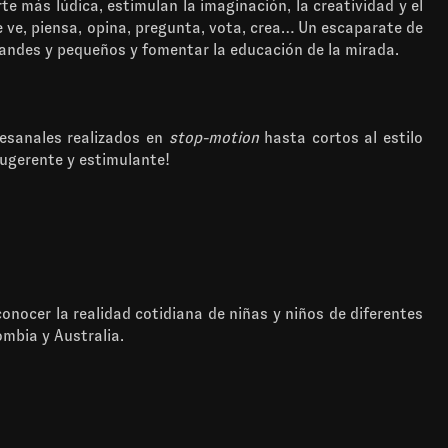
e más lúdica, estimulan la imaginación, la creatividad y el
ue ve, piensa, opina, pregunta, vota, crea… Un escaparate de
randes y pequeños y fomentar la educación de la mirada.
tesanales realizados en
stop-motion
hasta cortos al estilo
ugerente y estimulante!
onocer la realidad cotidiana de niñas y niños de diferentes
ombia y Australia.