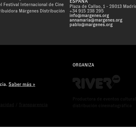
ESPAÑA
l Festival Internacional de Cine
Plaza de Callao, 1 - 28013 Madri
ribuidora Márgenes Distribución
+34 915 238 295
info@margenes.org
annamaria@margenes.org
pablo@margenes.org
ORGANIZA
cia.
Saber más »
Productora de eventos cultural
ivacidad
/
Transparencia
distribución cinematográfica