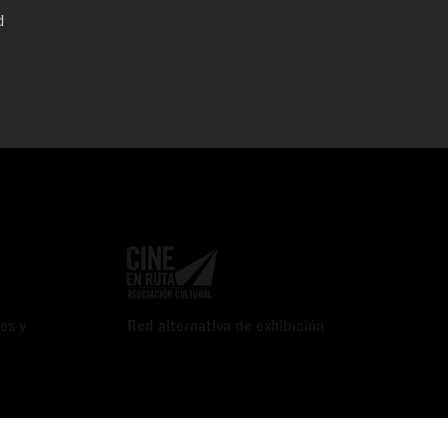
d
es y
Red alternativa de exhibición