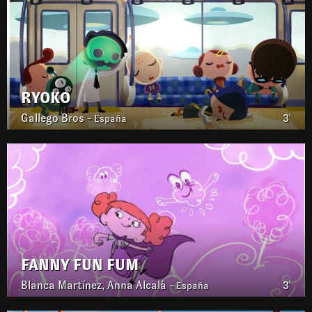
RYOKO
Gallego Bros -
3'
España
FANNY FUN FUM
Blanca Martínez, Anna Alcalà -
3'
España