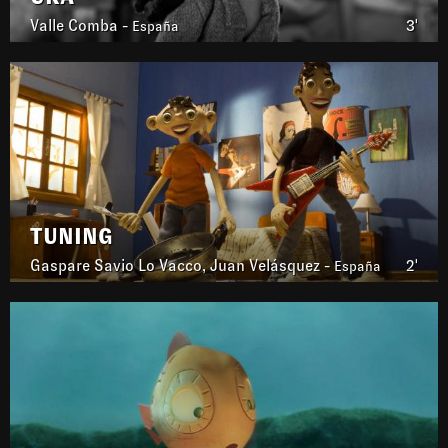
Valle Comba -
3'
España
TUNING
Gaspare Savio Lo Vacco, Juan Velásquez -
2'
España