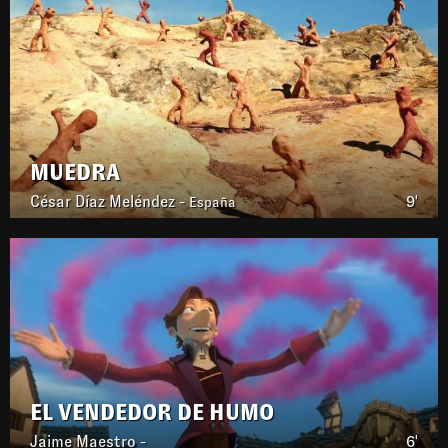
MUEDRA
César Díaz Meléndez -
9'
España
EL VENDEDOR DE HUMO
Jaime Maestro -
6'