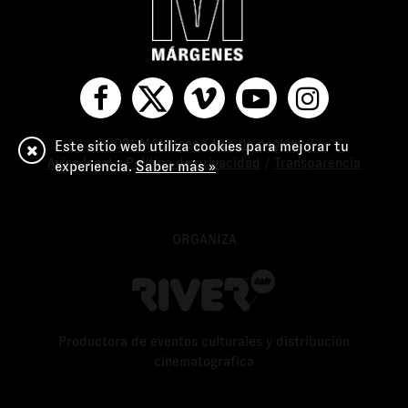
©2021 Márgenes /
Uso de cookies
/
Este sitio web utiliza cookies para mejorar tu
Aviso legal y Política de privacidad
/
Transparencia
experiencia.
Saber más »
ORGANIZA
Productora de eventos culturales y distribución
cinematográfica