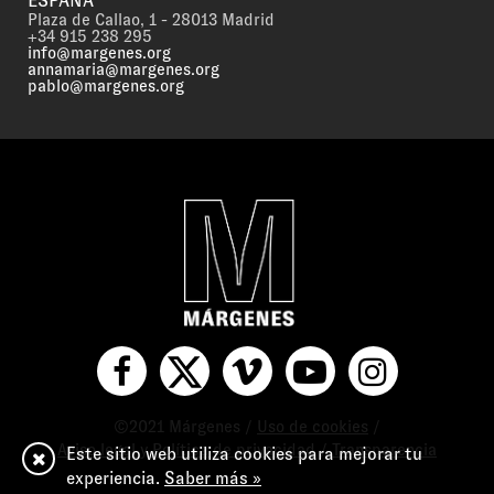
ESPAÑA
Plaza de Callao, 1 - 28013 Madrid
+34 915 238 295
info@margenes.org
annamaria@margenes.org
pablo@margenes.org
©2021 Márgenes /
Uso de cookies
/
Aviso legal y Política de privacidad
/
Transparencia
Este sitio web utiliza cookies para mejorar tu
experiencia.
Saber más »