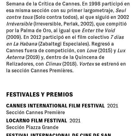
Semana de la Crítica de Cannes. En 1998 participó en
esa misma sección con su primer largometraje,
Seul
contre tous
(Solo contra todos), al que siguió en 2002
Irréversible
(Irreversible, Perlak, 2002), que compitió
por la Palma de Oro, al igual que
Enter the Void
(2009). En 2012 participó en el film colectivo
7 días
en La Habana
(Zabaltegi Especiales). Regresó a
Cannes fuera de competición, con
Love
(2015) y
Lux
Aeterna
(2019) y, dentro de la Quincena de
Relizadores, con
Climax
(2018).
Vortex
se estrenó en
la sección Cannes Premières.
FESTIVALES Y PREMIOS
CANNES INTERNATIONAL FILM FESTIVAL
2021
Sección Cannes Première
LOCARNO FILM FESTIVAL
2021
Sección Piazza Grande
FESTIVAL INTERNACIONAL DE CINE DE SAN