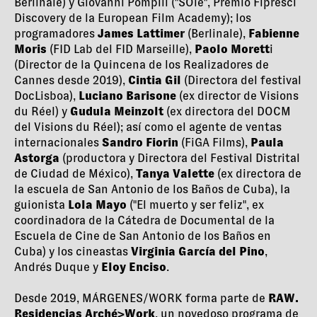
Berlinale) y Giovanni Pompili ("SOle", Premio Fipresci
Discovery de la European Film Academy); los
programadores
James Lattimer
(Berlinale),
Fabienne
Moris
(FID Lab del FID Marseille),
Paolo Morett
i
(Director de la Quincena de los Realizadores de
Cannes desde 2019),
Cintia Gil
(Directora del festival
DocLisboa),
Luciano Barisone
(ex director de Visions
du Réel) y
Gudula Meinzolt
(ex directora del DOCM
del Visions du Réel); así como el agente de ventas
internacionales
Sandro Fiorin
(FiGA Films),
Paula
Astorga
(productora y Directora del Festival Distrital
de Ciudad de México),
Tanya Valette
(ex directora de
la escuela de San Antonio de los Baños de Cuba), la
guionista
Lola Mayo
("El muerto y ser feliz", ex
coordinadora de la Cátedra de Documental de la
Escuela de Cine de San Antonio de los Baños en
Cuba)
y los cineastas
Virginia García del Pino
,
Andrés Duque y
Eloy Enciso
.
Desde 2019, MÁRGENES/WORK forma parte de
RAW.
Residencias Arché>Work
, un novedoso programa de