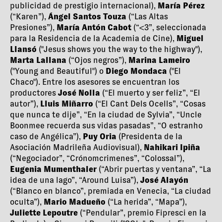
publicidad de prestigio internacional),
María Pérez
(“Karen”),
Ángel Santos Touza
(“Las Altas
Presiones”),
María Antón Cabot
(“<3”, seleccionada
para la Residencia de la Academia de Cine),
Miguel
Llansó
("Jesus shows you the way to the highway"),
Marta Lallana
(“Ojos negros”),
Marina Lameiro
("Young and Beautiful") o
Diego Mondaca
("El
Chaco"). Entre los asesores se encuentran los
productores
José Nolla
(“El muerto y ser feliz”, “El
autor”),
Lluis Miñarro
(“El Cant Dels Ocells”, “Cosas
que nunca te dije”, “En la ciudad de Sylvia”, “Uncle
Boonmee recuerda sus vidas pasadas”, “O estranho
caso de Angélica”),
Puy Oria
(Presidenta de la
Asociación Madrileña Audiovisual),
Nahikari Ipiña
(“Negociador”, “Crónomcrimenes”, “Colossal”),
Eugenia Mumenthaler
(“Abrir puertas y ventana”, “La
idea de una lago”, “Around Luisa”),
José Alayón
(“Blanco en blanco”, premiada en Venecia, “La ciudad
oculta”),
Mario Madueño
(“La herida”, “Mapa”),
Juliette Lepoutre
(“Pendular”, premio Fipresci en la