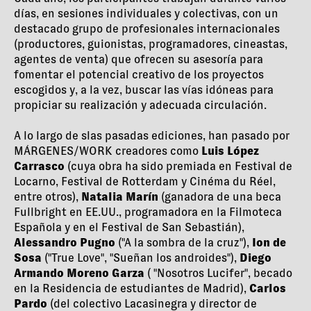
días, en sesiones individuales y colectivas, con un
destacado grupo de profesionales internacionales
(productores, guionistas, programadores, cineastas,
agentes de venta) que ofrecen su asesoría para
fomentar el potencial creativo de los proyectos
escogidos y, a la vez, buscar las vías idóneas para
propiciar su realización y adecuada circulación.
A lo largo de slas pasadas ediciones, han pasado por
MÁRGENES/WORK creadores como
Luis López
Carrasco
(cuya obra ha sido premiada en Festival de
Locarno, Festival de Rotterdam y Cinéma du Réel,
entre otros),
Natalia Marín
(ganadora de una beca
Fullbright en EE.UU., programadora en la Filmoteca
Española y en el Festival de San Sebastián),
Alessandro Pugno
("A la sombra de la cruz"),
Ion de
Sosa
("True Love", "Sueñan los androides"),
Diego
Armando Moreno Garza
( "Nosotros Lucifer", becado
en la Residencia de estudiantes de Madrid),
Carlos
Pardo
(del colectivo Lacasinegra y director de