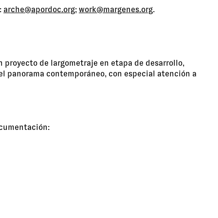
:
arche@apordoc.org
;
work@margenes.org
.
 proyecto de largometraje en etapa de desarrollo,
n el panorama contemporáneo, con especial atención a
documentación: