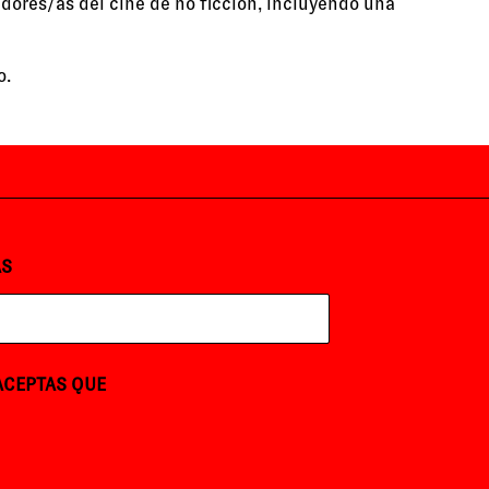
adores/as del cine de no ficción, incluyendo una
o.
AS
 ACEPTAS QUE