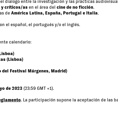
l dialogo entre la investigación y las prácticas audiovis
 y críticos/as
en el área del
cine de no ficción
.
/as de
América Latina, España, Portugal e Italia
.
n el español, el portugués y/o el inglés.
ente calendario:
Lisboa)
cas (Lisboa)
del Festival Márgenes, Madrid)
yo de 2023
(23:59 GMT +1).
eglamento
. La participación supone la aceptación de las b