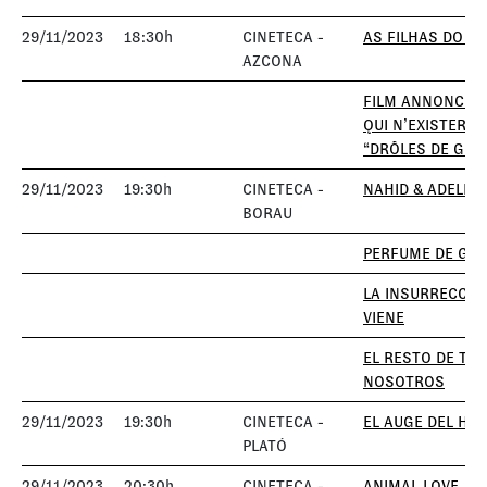
29/11/2023
18:30h
CINETECA -
AS FILHAS DO F
AZCONA
FILM ANNONCE D
QUI N’EXISTERA 
“DRÔLES DE GUE
29/11/2023
19:30h
CINETECA -
NAHID & ADELE
BORAU
PERFUME DE GA
LA INSURRECCIÓ
VIENE
EL RESTO DE TO
NOSOTROS
29/11/2023
19:30h
CINETECA -
EL AUGE DEL HU
PLATÓ
29/11/2023
20:30h
CINETECA -
ANIMAL LOVE
+ 