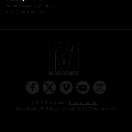
info@margenes.org
annamaria@margenes.org
pablo@margenes.org
©2021 Márgenes /
Uso de cookies
/
Aviso legal y Política de privacidad
/
Transparencia