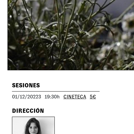
SESIONES
01/12/20223
19:30h
CINETECA
5€
DIRECCIÓN