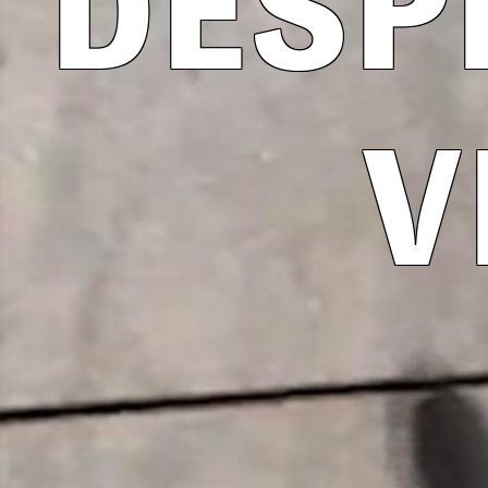
DESP
V