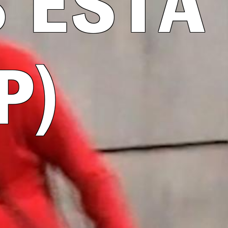
 ESTA
P)