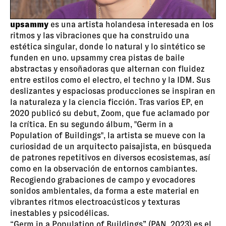
upsammy
es una artista holandesa interesada en los
ritmos y las vibraciones que ha construido una
estética singular, donde lo natural y lo sintético se
funden en uno. upsammy crea pistas de baile
abstractas y ensoñadoras que alternan con fluidez
entre estilos como el electro, el techno y la IDM. Sus
deslizantes y espaciosas producciones se inspiran en
la naturaleza y la ciencia ficción. Tras varios EP, en
2020 publicó su debut, Zoom, que fue aclamado por
la crítica. En su segundo álbum, "Germ in a
Population of Buildings", la artista se mueve con la
curiosidad de un arquitecto paisajista, en búsqueda
de patrones repetitivos en diversos ecosistemas, así
como en la observación de entornos cambiantes.
Recogiendo grabaciones de campo y evocadores
sonidos ambientales, da forma a este material en
vibrantes ritmos electroacústicos y texturas
inestables y psicodélicas.
“Germ in a Population of Buildings” (PAN, 2023) es el