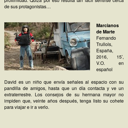
proximidad. Quizá por eso resulta tan fácil sentirse cerca
de sus protagonistas…
Marcianos
de Marte
Fernando
Trullols,
España,
2016, 15’,
V.O. en
español
David es un niño que envía señales al espacio con su
pandilla de amigos, hasta que un día contacta y ve un
extraterrestre. Los consejos de su hermana mayor no
impiden que, veinte años después, tenga listo su cohete
para viajar e ir a verlo.