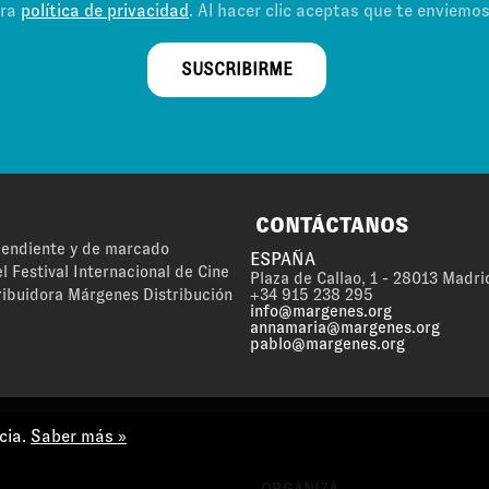
tra
política de privacidad
. Al hacer clic aceptas que te enviemo
SUSCRIBIRME
CONTÁCTANOS
ependiente y de marcado
ESPAÑA
l Festival Internacional de Cine
Plaza de Callao, 1 - 28013 Madri
ribuidora Márgenes Distribución
+34 915 238 295
info@margenes.org
annamaria@margenes.org
pablo@margenes.org
cia.
Saber más »