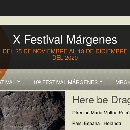
X Festival Márgenes
DEL 25 DE NOVIEMBRE AL 13 DE DICIEMBRE
DEL 2020
STIVAL
10º FESTIVAL MÁRGENES
MRG/
Here be Drag
Director: María Molina Peiró
País: España - Holanda