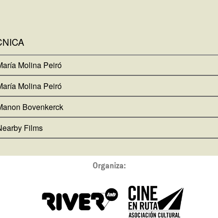
CNICA
María Molina Peiró
María Molina Peiró
Manon Bovenkerck
Nearby Films
Organiza: