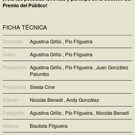
Premio del Público!
FICHA TÉCNICA
Dirección
Agustina Grillo
Pío Filgueira
Guión
Agustina Grillo
Pío Filgueira
Producción
Agustina Grillo
Pío Filgueira
Juan González
Palumbo
Productora
Siesta Cine
Edición
Nicolás Benedí
Andy González
Fotografía
Agustina Grillo
Pío Filgueira
Nicolás Benedí
Música
Bautista Filgueira