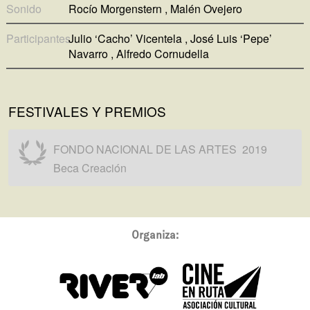
Sonido
Rocío Morgenstern
Malén Ovejero
Participantes
Julio ‘Cacho’ Vicentela
José Luis ‘Pepe’
Navarro
Alfredo Cornudella
FESTIVALES Y PREMIOS
FONDO NACIONAL DE LAS ARTES
2019
Beca Creación
Organiza: