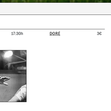
17:30h
DORÉ
3€