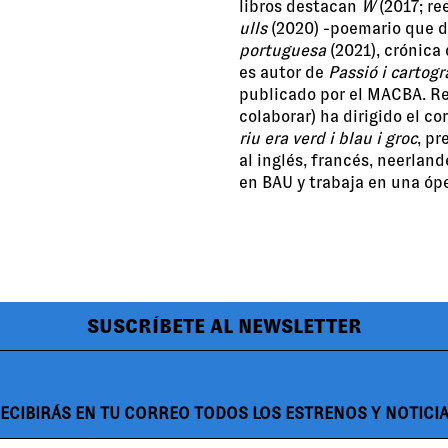
libros destacan
W
(2017; re
ulls
(2020) -poemario que d
portuguesa
(2021), crónica
es autor de
Passió i cartogr
publicado por el MACBA. Re
colaborar) ha dirigido el c
riu era verd i blau i groc
, p
al inglés, francés, neerlan
en BAU y trabaja en una ópe
SUSCRÍBETE AL NEWSLETTER
ECIBIRÁS EN TU CORREO TODOS LOS ESTRENOS Y NOTICI