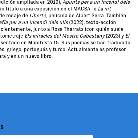
edición ampliada en 2019),
Apunts per a un incendi dels
io título a una exposición en el MACBA- o
La nit
 de rodaje de
Liberté
, película de Albert Serra. También
afia per a un incendi dels ulls
(2022), texto-acción
cientemente, junto a Rosa Tharrats (con quién suele
ortometraje
Els miracles del Mestre Cabestany
(2023) y
El
resentado en Manifesta 15. Sus poemas se han traducido
dés, griego, portugués y turco. Actualmente es profesor
ra y en un nuevo libro.
AS