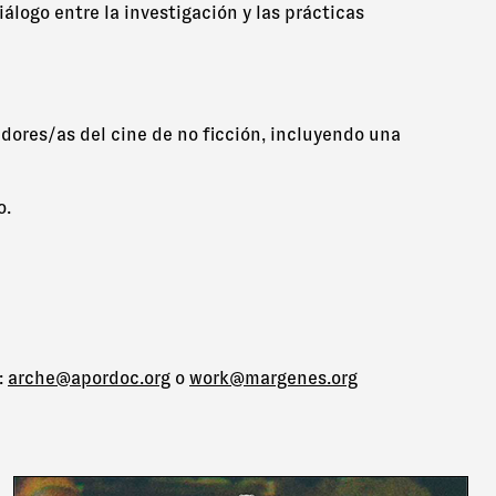
álogo entre la investigación y las prácticas
adores/as del cine de no ficción, incluyendo una
o.
:
arche@apordoc.org
o
work@margenes.org