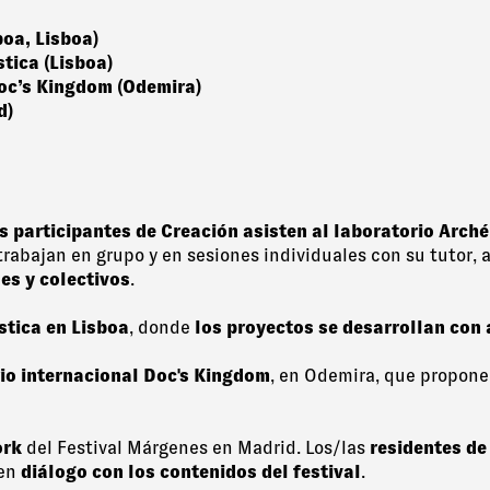
boa, Lisboa)
stica (Lisboa)
Doc’s Kingdom (Odemira)
d)
s participantes de Creación asisten al laboratorio Arché
rabajan en grupo y en sesiones individuales con su tutor, a
es y colectivos
.
stica en Lisboa
, donde
los proyectos se desarrollan co
rio internacional Doc's Kingdom
, en Odemira, que propon
ork
del Festival Márgenes en Madrid. Los/las
residentes de
 en
diálogo con los contenidos del festival
.