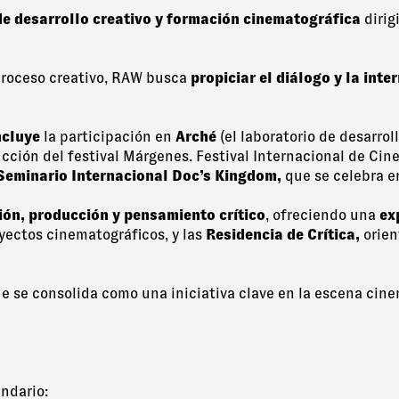
e desarrollo creativo y formación cinematográfica
dirig
proceso creativo, RAW busca
propiciar el diálogo y la inte
ncluye
la participación en
Arché
(el laboratorio de desarroll
ducción del festival Márgenes. Festival Internacional de C
Seminario Internacional Doc’s Kingdom,
que se celebra e
ión, producción y pensamiento crítico
, ofreciendo una
ex
oyectos cinematográficos, y las
Residencia de Crítica,
orient
e se consolida como una iniciativa clave en la escena cin
endario: