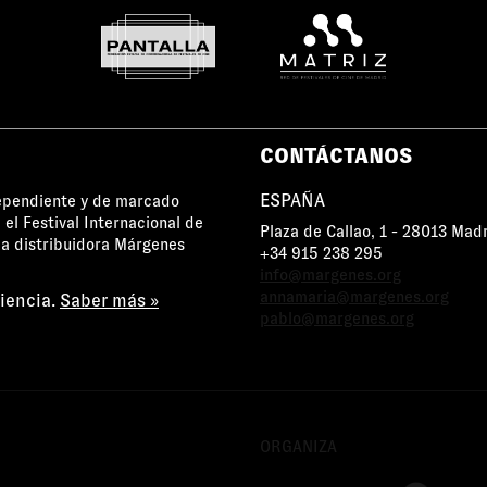
CONTÁCTANOS
ESPAÑA
dependiente y de marcado
 el Festival Internacional de
Plaza de Callao, 1 - 28013 Mad
a distribuidora Márgenes
+34 915 238 295
info@margenes.org
annamaria@margenes.org
riencia.
Saber más »
pablo@margenes.org
ORGANIZA