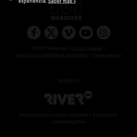
experiencia.
Saber más »
©2021 Márgenes /
Uso de cookies
/
Aviso legal y Política de privacidad
/
Transparencia
ORGANIZA
Productora de eventos culturales y distribución
cinematográfica