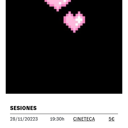
SESIONES
28/11/20223
19:30h
CINETECA
5€