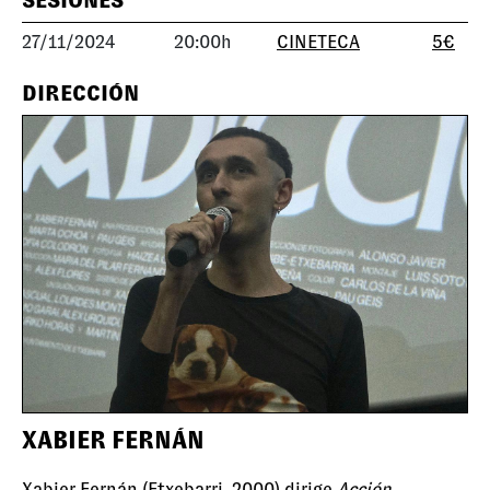
SESIONES
27/11/2024
20:00h
CINETECA
5€
DIRECCIÓN
XABIER FERNÁN
Xabier Fernán (Etxebarri, 2000) dirige
Acción,