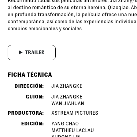
Recorriendo todas sus películas anteriores, Jia Zhang-
al destino romántico de su eterna heroína, Qiaoqiao. A
en profunda transformación, la película ofrece una nue
contemporánea, así como de las experiencias individual
cambios emocionales y sociales.
TRAILER
FICHA TÉCNICA
DIRECCIÓN:
JIA ZHANGKE
GUION:
JIA ZHANGKE
WAN JIAHUAN
PRODUCTORA:
XSTREAM PICTURES
EDICIÓN:
YANG CHAO
MATTHIEU LACLAU