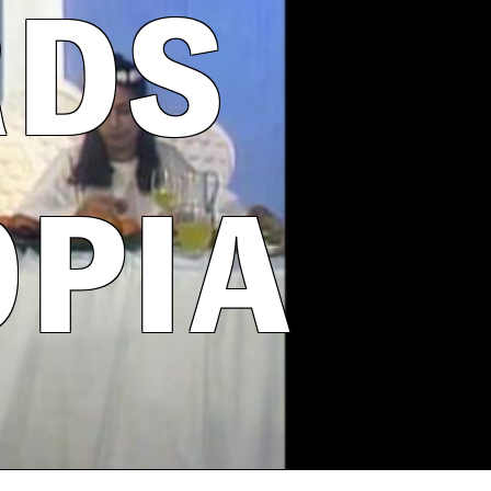
RDS
PIA