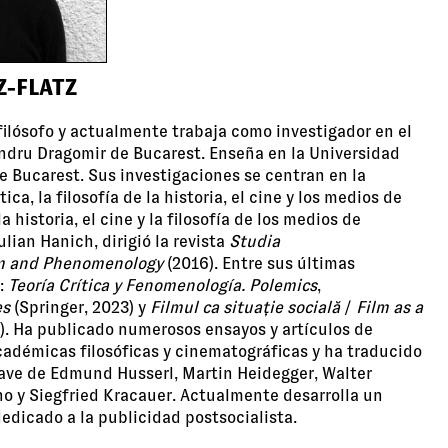
Z-FLATZ
filósofo y actualmente trabaja como investigador en el
andru Dragomir de Bucarest. Enseña en la Universidad
e Bucarest. Sus investigaciones se centran en la
ica, la filosofía de la historia, el cine y los medios de
a historia, el cine y la filosofía de los medios de
ian Hanich, dirigió la revista
Studia
lm and Phenomenology
(2016). Entre sus últimas
:
Teoría Crítica y Fenomenología. Polemics
,
es
(Springer, 2023) y
Filmul ca situație socială
/
Film as a
). Ha publicado numerosos ensayos y artículos de
cadémicas filosóficas y cinematográficas y ha traducido
lave de Edmund Husserl, Martin Heidegger, Walter
o y Siegfried Kracauer. Actualmente desarrolla un
edicado a la publicidad postsocialista.