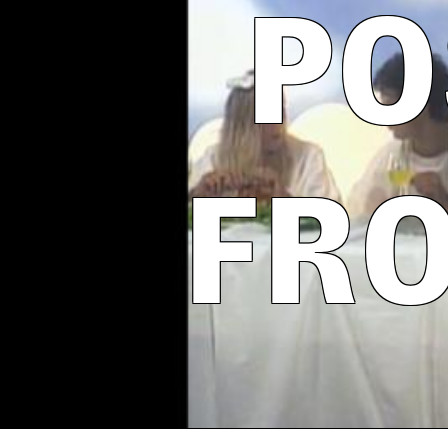
PO
FR