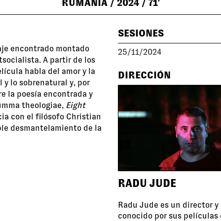
RUMANÍA
/ 2024
/ 71'
SESIONES
aje encontrado montado
25/11/2024
ocialista. A partir de los
lícula habla del amor y la
DIRECCIÓN
 y lo sobrenatural y, por
re la poesía encontrada y
Summa theologiae,
Eight
a con el filósofo Christian
able desmantelamiento de la
RADU JUDE
Radu Jude es un director y
conocido por sus películas