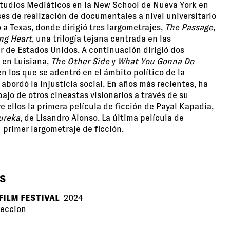
studios Mediáticos en la New School de Nueva York en
es de realización de documentales a nivel universitario
ó a Texas, donde dirigió tres largometrajes,
The Passage
,
ng Heart
, una trilogía tejana centrada en las
r de Estados Unidos. A continuación dirigió dos
 en Luisiana,
The Other Side
y
What You Gonna Do
 en los que se adentró en el ámbito político de la
bordó la injusticia social. En años más recientes, ha
ajo de otros cineastas visionarios a través de su
e ellos la primera película de ficción de Payal Kapadia,
ureka
, de Lisandro Alonso. La última película de
u primer largometraje de ficción.
S
FILM FESTIVAL
2024
reccion