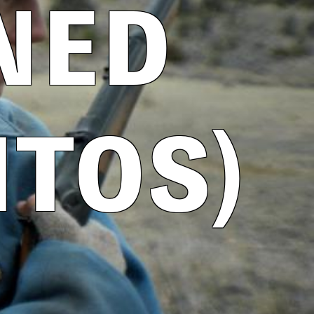
NED
ITOS)