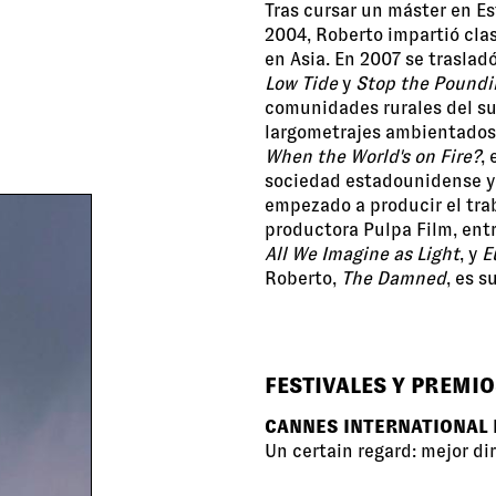
Tras cursar un máster en E
2004, Roberto impartió clas
en Asia. En 2007 se traslad
Low Tide
y
Stop the Poundi
comunidades rurales del su
largometrajes ambientados
When the World's on Fire?
,
sociedad estadounidense y a
empezado a producir el trab
productora Pulpa Film, entr
All We Imagine as Light
, y
E
Roberto,
The Damned
, es s
FESTIVALES Y PREMIO
CANNES INTERNATIONAL 
Un certain regard: mejor di