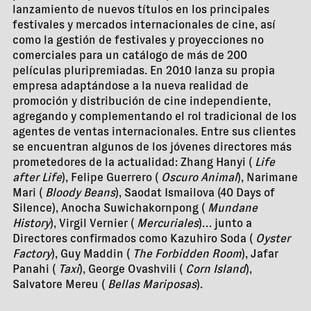
lanzamiento de nuevos títulos en los principales
festivales y mercados internacionales de cine, así
como la gestión de festivales y proyecciones no
comerciales para un catálogo de más de 200
películas pluripremiadas. En 2010 lanza su propia
empresa adaptándose a la nueva realidad de
promoción y distribución de cine independiente,
agregando y complementando el rol tradicional de los
agentes de ventas internacionales. Entre sus clientes
se encuentran algunos de los jóvenes directores más
prometedores de la actualidad: Zhang Hanyi (
Life
after Life
), Felipe Guerrero (
Oscuro Animal
), Narimane
Mari (
Bloody Beans
), Saodat Ismailova (40 Days of
Silence), Anocha Suwichakornpong (
Mundane
History
), Virgil Vernier (
Mercuriales
)… junto a
Directores confirmados como Kazuhiro Soda (
Oyster
Factory
), Guy Maddin (
The Forbidden Room
), Jafar
Panahi (
Taxi
), George Ovashvili (
Corn Island
),
Salvatore Mereu (
Bellas Mariposas
).