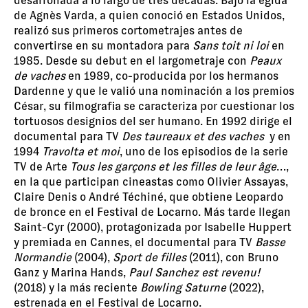
desarrollada a lo largo de tres décadas. Bajo la égida
de Agnès Varda, a quien conoció en Estados Unidos,
realizó sus primeros cortometrajes antes de
convertirse en su montadora para
Sans toit ni loi
en
1985. Desde su debut en el largometraje con
Peaux
de vaches
en 1989, co-producida por los hermanos
Dardenne y que le valió una nominación a los premios
César, su filmografia se caracteriza por cuestionar los
tortuosos designios del ser humano. En 1992 dirige el
documental para TV
Des taureaux et des vaches
y en
1994
Travolta et moi
, uno de los episodios de la serie
TV de Arte
Tous les garçons et les filles de leur âge
…,
en la que participan cineastas como Olivier Assayas,
Claire Denis o André Téchiné, que obtiene Leopardo
de bronce en el Festival de Locarno. Más tarde llegan
Saint-Cyr (2000), protagonizada por Isabelle Huppert
y premiada en Cannes, el documental para TV
Basse
Normandie
(2004),
Sport de filles
(2011), con Bruno
Ganz y Marina Hands,
Paul Sanchez est revenu!
(2018) y la más reciente
Bowling Saturne
(2022),
estrenada en el Festival de Locarno.