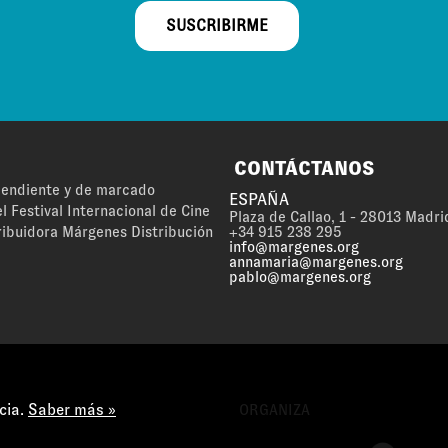
SUSCRIBIRME
CONTÁCTANOS
ependiente y de marcado
ESPAÑA
l Festival Internacional de Cine
Plaza de Callao, 1 - 28013 Madri
ribuidora Márgenes Distribución
+34 915 238 295
info@margenes.org
annamaria@margenes.org
pablo@margenes.org
cia.
Saber más »
ORGANIZA