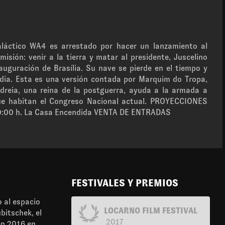
aláctico WA4 es arrestado por hacer un lanzamiento al
misión: venir a la tierra y matar al presidente, Juscelino
nauguración de Brasília. Su nave se pierde en el tiempo y
dia. Esta es una versión contada por Marquim do Tropa,
dreia, una reina de la postguerra, ayuda a la armada a
ue habitan el Congreso Nacional actual. PROYECCIONES
20:00 h. La Casa Encendida VENTA DE ENTRADAS
FESTIVALES Y PREMIOS
 al espacio
LOCARNO FILM FESTIVAL
ubitschek, el
2017
 en 2016 en