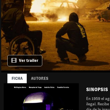
Ver trailer
FICHA
AUTORES
SINOPSIS
En 1959 el ag
ilegal. Recibe
día de la ina