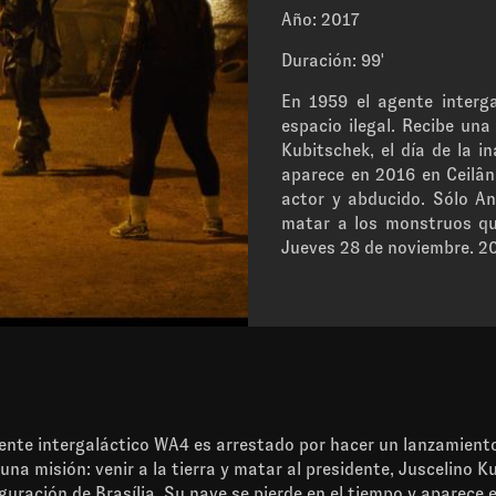
Año: 2017
Duración: 99'
En 1959 el agente interg
espacio ilegal. Recibe una 
Kubitschek, el día de la i
aparece en 2016 en Ceilân
actor y abducido. Sólo An
matar a los monstruos q
Jueves 28 de noviembre. 
ente intergaláctico WA4 es arrestado por hacer un lanzamiento
 una misión: venir a la tierra y matar al presidente, Juscelino K
uguración de Brasília. Su nave se pierde en el tiempo y aparece